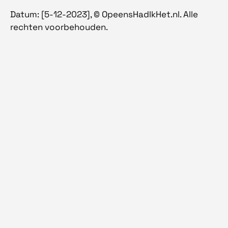
Datum: [5-12-2023], © OpeensHadIkHet.nl. Alle
rechten voorbehouden.
Over opeenshadikhet.nl
Opeenshadikhet is een platform dat zich focust